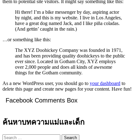
them to potential site visitors. It might say something like this:
Hi there! I’m a bike messenger by day, aspiring actor
by night, and this is my website. I live in Los Angeles,
have a great dog named Jack, and I like piña coladas.
(And gettin’ caught in the rain.)
…or something like this:
The XYZ Doohickey Company was founded in 1971,
and has been providing quality doohickeys to the public
ever since. Located in Gotham City, XYZ employs
over 2,000 people and does all kinds of awesome
things for the Gotham community.
As a new WordPress user, you should go to
your dashboard
to
delete this page and create new pages for your content. Have fun!
Facebook Comments Box
ค้นหาบทความแม่และเด็ก
Search