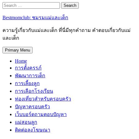
Search
for:
Bestmomclub: ชมรมแม่และเด็ก
ความรู้เกี่ยวกับแม่และเด็ก ที่นี่มีทุกคำถาม คำตอบเกี่ยวกับแม่
และเด็ก
Primary Menu
Home
การตั้งครรภ์
พัฒนาการเด็ก
การเลี้ยงลูก
การเลือกโรงเรียน
ท่องเที่ยวสำหรับครอบครัว
ปัญหาครอบครัว
เว็บบอร์ดถามตอบปัญหา
แม่สอนลูก
ติดต่อลงโฆษณา