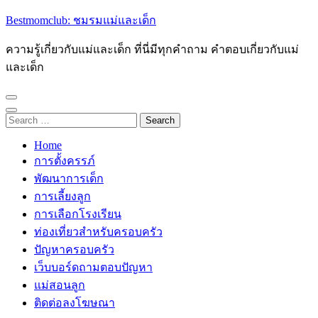
Skip
Bestmomclub: ชมรมแม่และเด็ก
to
content
ความรู้เกี่ยวกับแม่และเด็ก ที่นี่มีทุกคำถาม คำตอบเกี่ยวกับแม่
(Press
และเด็ก
Enter)
Search
for:
Home
การตั้งครรภ์
พัฒนาการเด็ก
การเลี้ยงลูก
การเลือกโรงเรียน
ท่องเที่ยวสำหรับครอบครัว
ปัญหาครอบครัว
เว็บบอร์ดถามตอบปัญหา
แม่สอนลูก
ติดต่อลงโฆษณา