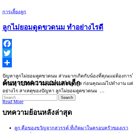
การเลี้ยงลูก
ลูกไม่ยอมดูดขวดนม ทำอย่างไรดี
Facebook
Twitter
Share
ปัญหาลูกไม่ยอมดูดขวดนม ส่วนมากเกิดกับน้องที่คุณแม่ต้องการให
ค้นหาบทความแม่และเด็ก
สดๆอยู่ จะีบีบเก็บไว้แล้วใส่ขวดให้ลูกดูด ก่อนคุณแม่ไปทำงาน 
อย่างไร สาเหตุของปัญหา ลูกไม่ยอมดูดขวดนม …
Search
Read More
for:
บทความย้อนหลังล่าสุด
ลูก คือของขวัญจากสวรรค์ ที่เกิดมาในครอบครัวของเรา